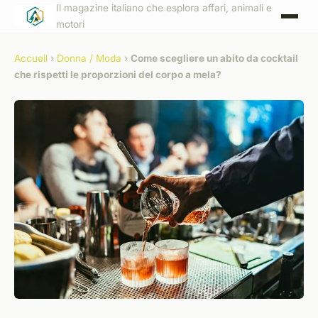
Il magazine italiano che esplora affari, animali e
motori
Accueil
›
Donna / Moda
›
Come scegliere un abito da cocktail
che rispetti le proporzioni del corpo a mela?