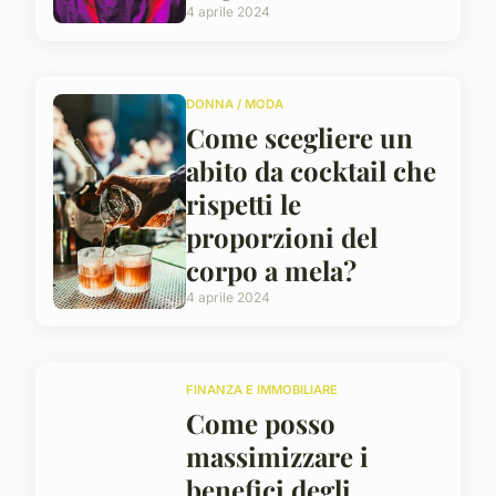
4 aprile 2024
DONNA / MODA
Come scegliere un
abito da cocktail che
rispetti le
proporzioni del
corpo a mela?
4 aprile 2024
FINANZA E IMMOBILIARE
Come posso
massimizzare i
benefici degli