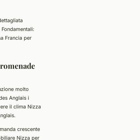
ettagliata
. Fondamentali:
sa Francia per
 Promenade
uzione molto
des Anglais i
re il clima Nizza
nglais.
domanda crescente
biliare Nizza per