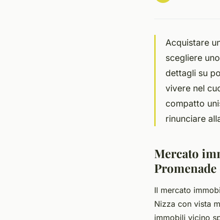
Acquistare un
scegliere uno
dettagli su p
vivere nel cu
compatto unis
rinunciare all
Mercato imm
Promenade 
Il mercato immobi
Nizza con vista m
immobili vicino sp