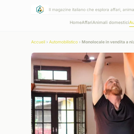
Il magazine italiano che esplora affari, anima
Home
Affari
Animali domestici
Au
Accueil
›
Automobilistico
›
Monolocale in vendita a niz