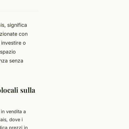
s, significa
lezionate con
 investire o
 spazio
enza senza
ocali sulla
in vendita a
ais, dove i
dica prezzi in