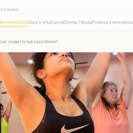
li e motori
tomobilistico
Casa e Vita
Cucina
Donna / Moda
Finanza e Immobilia
za: scopri la tua casa ideale!