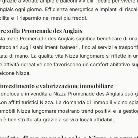
 grazie a vetrate ampie e balconi vivibili, ideale per vivere 
lais ogni giorno. Efficienza energetica e impianti di risc
ilità e il risparmio nei mesi più freddi.
ere sulla Promenade des Anglais
sta mare Promenade des Anglais significa beneficare di una
acolari sugli stabilimenti balneari, fino ai servizi e trasport
ta di mano. La qualità vita Nizza lungomare si riflette in un
 e attività ricreative che favoriscono un comfort abitativo s
alcone Nizza.
 investimento e valorizzazione immobiliare
monolocale in vendita a Nizza Promenade des Anglais può g
on affitti turistici Nizza. La domanda di immobili vicino sp
 immobili Nizza lungomare mostrano trend positivi e la gestio
 è ben strutturata grazie a servizi locali affidabili.