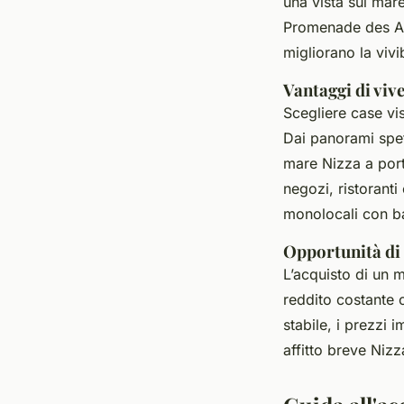
una vista sul mare
Promenade des Ang
migliorano la vivib
Vantaggi di viv
Scegliere case vi
Dai panorami spett
mare Nizza a porta
negozi, ristoranti
monolocali con b
Opportunità di
L’acquisto di un 
reddito costante c
stabile, i prezzi
affitto breve Nizza