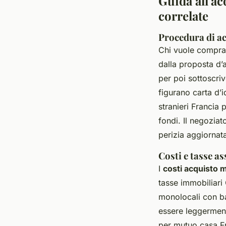
Guida all'a
correlate
Procedura di a
Chi vuole compr
dalla proposta d’
per poi sottoscri
figurano carta d’i
stranieri Francia 
fondi. Il negozia
perizia aggiornat
Costi e tasse as
I
costi acquisto 
tasse immobiliari
monolocali con ba
essere leggerment
per mutuo casa F