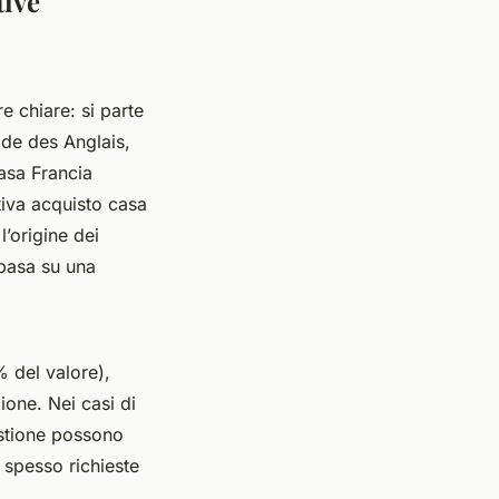
tive
 chiare: si parte
ade des Anglais,
asa Francia
ativa acquisto casa
l’origine dei
 basa su una
 del valore),
one. Nei casi di
estione possono
 spesso richieste