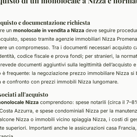
cquisto di un monolocale a Nizza e norma
cquisto e documentazione richiesta
are un
monolocale in vendita a Nizza
deve seguire procedure
acquisto, spesso tramite agenzie immobiliari Nizza Promen
vere un compromesso. Tra i documenti necessari acquisto c
dentità, codice fiscale e prova fondi; per stranieri, la norm
prevede documenti aggiuntivi sulla legittimità dell’acquisto e 
to è frequente: la negoziazione prezzo immobiliare Nizza si
a e confronto con prezzi immobili Nizza lungomare.
sociati all'acquisto
monolocale Nizza
comprendono: spese notarili (circa il 7–8%
 Costa Azzurra, e spese condominiali Nizza per la manutenzi
lcone Nizza o immobili vicino spiaggia Nizza, i costi di g
e superiori. Importanti anche le assicurazioni casa Francia,
rancia.