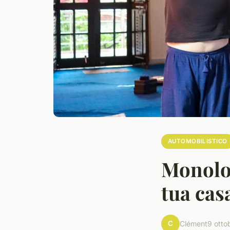
AUTOMOBILISTICO
Monoloc
tua casa
C
Clément
9 otto