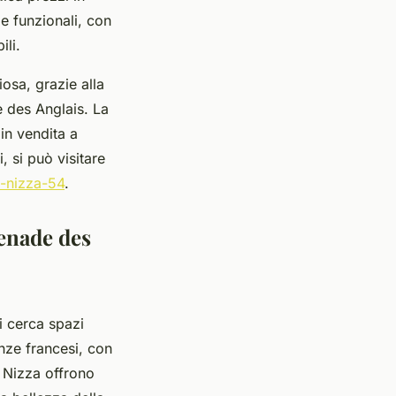
e funzionali, con
ili.
osa, grazie alla
 des Anglais. La
 in vendita a
 si può visitare
a-nizza-54
.
menade des
i cerca spazi
enze francesi, con
i Nizza offrono