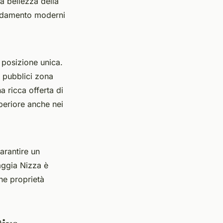
la bellezza della
aldamento moderni
 posizione unica.
i pubblici zona
a ricca offerta di
uperiore anche nei
arantire un
iaggia Nizza è
ne proprietà