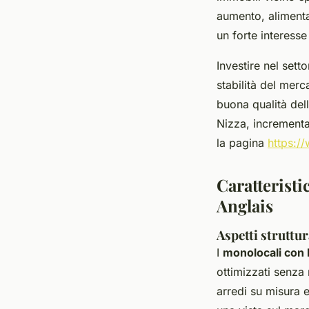
aumento, alimenta
un forte interess
Investire nel set
stabilità del mer
buona qualità dell
Nizza, incrementa
la pagina
https:/
Caratterist
Anglais
Aspetti struttur
I
monolocali con 
ottimizzati senza 
arredi su misura 